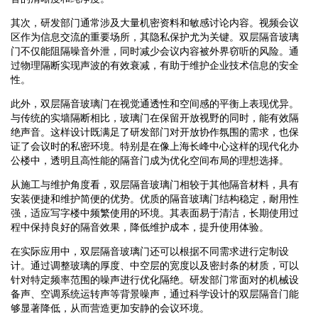
其次，研发部门通常涉及大量机密资料和敏感讨论内容。视频会议
区作为信息交流的重要场所，其隐私保护尤为关键。双层隔音玻璃
门不仅能阻隔噪音外泄，同时减少会议内容被外界窃听的风险。通
过物理隔断实现声波的有效衰减，有助于维护企业技术信息的安全
性。
此外，双层隔音玻璃门在视觉通透性和空间感的平衡上表现优异。
与传统的实墙隔断相比，玻璃门在保留开放视野的同时，能有效隔
绝声音。这样设计既满足了研发部门对开放协作氛围的需求，也保
证了会议时的私密环境。特别是在像上海长峰中心这样的现代化办
公楼中，透明且高性能的隔音门成为优化空间布局的理想选择。
从施工与维护角度看，双层隔音玻璃门相较于其他隔音材料，具有
安装便捷和维护简便的优势。优质的隔音玻璃门结构稳定，耐用性
强，适应写字楼中频繁使用的环境。其表面易于清洁，长期使用过
程中保持良好的隔音效果，降低维护成本，提升使用体验。
在实际应用中，双层隔音玻璃门还可以根据不同需求进行定制设
计。通过调整玻璃的厚度、中空层的宽度以及密封条的材质，可以
针对特定频率范围的噪声进行优化隔绝。研发部门常面对的机械设
备声、空调系统运转声等背景噪声，通过科学设计的双层隔音门能
够显著降低，从而营造更加安静的会议环境。