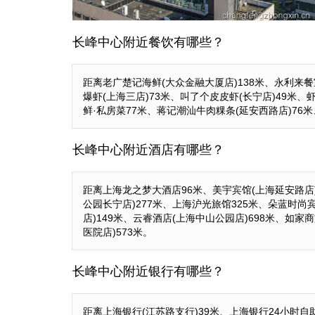
长峰中心附近餐饮有哪些？
距离老广楚记海鲜(大众金融大厦店)138米、永利来餐
爆虾(上海三店)73米、叫了个皮皮虾(长宁店)49米
鲜·私房菜77米、蒋记潮汕牛肉粿条(延安西路店)76米
长峰中心附近酒店有哪些？
距离上海龙之梦大酒店96米、美宇宾馆(上海延安路店)3
公园长宁店)277米、上海沪光旅馆325米、朵蓝时尚宾
店)149米、云睿酒店(上海中山公园店)698米、如家
医院店)573米。
长峰中心附近银行有哪些？
距离上海银行(江苏路支行)39米、上海银行24小时自助