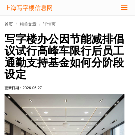
上海写字楼信息网
切
换
导
首页
相关文章
详情页
航
写字楼办公因节能减排倡
议试行高峰车限行后员工
通勤支持基金如何分阶段
设定
更新日期：
2026-06-27