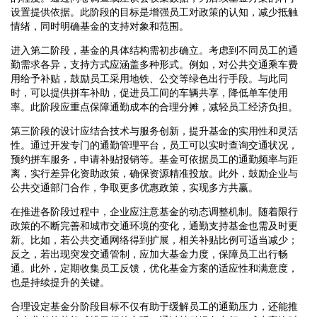
设置提供依据。此阶段的目标是增强员工对政策的认知，减少抵触
情绪，同时明确基金的支持对象和范围。
进入第二阶段，基金的具体结构需初步确立。考虑到不同员工的通
勤需求各异，支持方式应涵盖多种形式。例如，对公共交通乘车费
用给予补贴，鼓励员工采用地铁、公交等绿色出行手段。与此同
时，可以提供拼车补助，促进员工间的车辆共享，降低单车使用
率。此阶段应重点保障通勤成本的合理分摊，减轻员工经济负担。
第三阶段的设计应结合技术与服务创新，提升基金的实用性和灵活
性。通过开发专门的通勤管理平台，员工可以实时查询交通状况，
预约拼车服务，申请补贴报销等。基金可依据员工的通勤频率与距
离，实行差异化资助政策，确保资源精准投放。此外，鼓励企业与
公共交通部门合作，争取更多优惠政策，实现多方共赢。
在推进各阶段过程中，企业应注意基金的动态调整机制。随着限行
政策的不断完善和城市交通环境的变化，通勤支持基金也需及时更
新。比如，若公共交通网络得到扩展，相关补贴比例可适当减少；
反之，若出现突发交通管制，应加大基金力度，保障员工出行畅
通。此外，定期收集员工反馈，优化基金方案的适应性和满意度，
也是持续提升的关键。
合理设定基金分阶段目标不仅有助于缓解员工的通勤压力，还能推