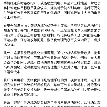
手机推送实时路线指引，或借助室内电子屏显示三维地图，帮助访
客快速定位目标楼层及会议室。尤其对于初次到访者，这种可视化
引导能有效避免因迷路而产生的焦虑感，同时减轻物业人员的重复
性工作负担。
在安全保障方面，智能系统的优势更为突出。所有访客信息均经过
加密存储，并与门禁权限实时联动。一旦发现黑名单人员或异常访
问行为，系统会立即触发预警机制。相比传统手工登记可能存在的
字迹模糊、信息篡改等问题，数字化管理为楼宇安全增设了一道技
术防线。
此外，这类系统还能优化资源调配。通过分析访客流量数据，物业
可以提前调整电梯、停车场等公共设施的使用分配。例如，在大型
会议举办期间，系统可自动协调多部电梯优先服务特定楼层，避免
高峰期拥堵。这种数据驱动的管理模式既提升了用户体验，也降低
了运营成本。
从环保角度看，无纸化操作是智能系统的另一项价值体现。电子登
记完全替代了传统的纸质签到表，每年可节省大量耗材。部分系统
还支持电子名片交换功能，进一步减少了印刷品的使用，契合现代
企业可持续发展的理念。
最后，智能引导系统为访客创造了更具科技感的体验。从预约到离