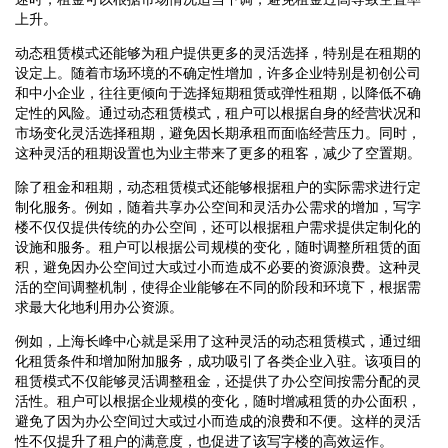
上升。
动态租赁模式还能够为租户提供更多的灵活选择，特别是在租期的
设定上。随着市场环境的不确定性增加，许多企业特别是初创公司
和中小企业，往往更倾向于选择短期租赁或弹性租期，以降低不确
定性的风险。通过动态租赁模式，租户可以根据自身的经营状况和
市场变化灵活选择租期，避免因长期承租而面临经营压力。同时，
这种灵活的租期设置也为业主带来了更多的租客，减少了空置期。
除了租金和租期，动态租赁模式还能够根据租户的实际需求进行定
制化服务。例如，随着共享办公空间和灵活办公需求的增加，写字
楼不仅仅提供传统的办公空间，还可以根据租户需求提供定制化的
设施和服务。租户可以根据公司规模的变化，随时调整所租赁的面
积，避免因办公空间过大或过小而造成不必要的资源浪费。这种灵
活的空间调整机制，使得企业能够在不同的阶段和环境下，根据需
求最大化地利用办公资源。
例如，上海长峰中心就是采用了这种灵活的动态租赁模式，通过细
化租赁条件和增加附加服务，成功吸引了各类企业入驻。该项目的
租赁模式不仅能够灵活调整租金，还提供了办公空间按需分配的灵
活性。租户可以根据企业规模的变化，随时增减租赁的办公面积，
避免了因为办公空间过大或过小而造成的浪费和不便。这样的灵活
性不仅提升了租户的满意度，也促进了该写字楼的高效运作。